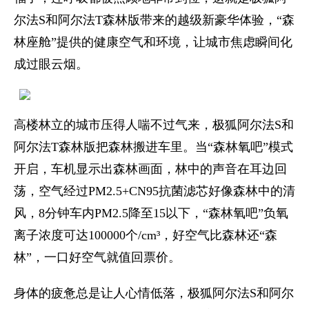
尔法S和阿尔法T森林版带来的越级新豪华体验，“森
林座舱”提供的健康空气和环境，让城市焦虑瞬间化
成过眼云烟。
高楼林立的城市压得人喘不过气来，极狐阿尔法S和
阿尔法T森林版把森林搬进车里。当“森林氧吧”模式
开启，车机显示出森林画面，林中的声音在耳边回
荡，空气经过PM2.5+CN95抗菌滤芯好像森林中的清
风，8分钟车内PM2.5降至15以下，“森林氧吧”负氧
离子浓度可达100000个/cm³，好空气比森林还“森
林”，一口好空气就值回票价。
身体的疲惫总是让人心情低落，极狐阿尔法S和阿尔