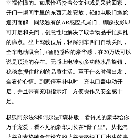
幸福你懂的。如果恰巧拎着公文包或是采购回家，
开门一瞬间手里的东西无处安放，轻触电吸门尴尬
迎刃而解。同级独有的AR感应式尾门，脚踩投影即
可开启和关闭，创意性地解决了取拿物品手忙脚乱
的痛点。坐上驾驶位后，轻踩刹车四门自动关闭，
全车电动吸合门+智能感应的豪华感，在20万级可以
说是顶流的存在。无感上电转动多功能水晶旋钮，
稳稳拿捏住此刻的品质生活。至于什么时候出发，
全看你心情。到家停车补电时，充电口盖电动开
启，并且带有充电指示灯，方便操作又安全感十
足。
极狐阿尔法S和阿尔法T森林版，看得见的豪华给你
万千宠爱，看不见的豪华则长在“骨子里”。从北汽
蓝谷和麦格纳合作设立的蓝谷麦格纳工厂出生的事