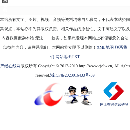
爷
磊
爷
教
的
本站所有文字、图片、视频、音频等资料均来自互联网，不代表本站赞同
番
茄
其观点，本站亦不为其版权负责。相关作品的原创性、文中陈述文字以及
炒
蛋
内容数据庞杂本站 无法一一核实，如果您发现本网站上有侵犯您的合法
好
香
权益的内容，请联系我们，本网站将立即予以删除！
XML地图
联系我
们
网站地图
TXT
产经在线网
版权所有 Copyright © 2012-2019 http://www.cjolw.cn, All rights
reserved.
浙ICP备2023016433号-39
网上有害信息举报