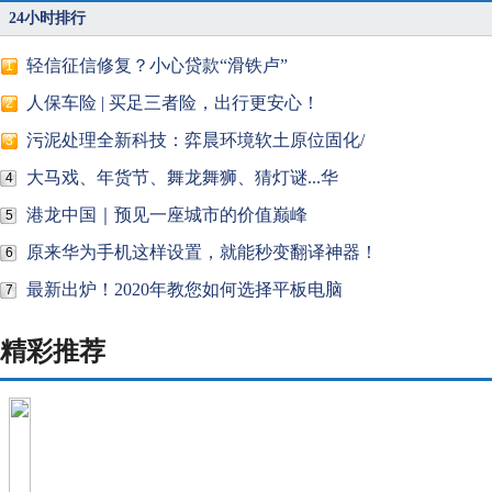
24小时排行
轻信征信修复？小心贷款“滑铁卢”
1
人保车险 | 买足三者险，出行更安心！
2
污泥处理全新科技：弈晨环境软土原位固化/
3
大马戏、年货节、舞龙舞狮、猜灯谜...华
4
港龙中国｜预见一座城市的价值巅峰
5
原来华为手机这样设置，就能秒变翻译神器！
6
最新出炉！2020年教您如何选择平板电脑
7
精彩推荐