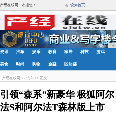
产经在线网，欢迎您！
设为首页
广告
资讯
汽车
娱乐
教育
家居
科技
游戏
美食
时尚
购物
金融
区块链
产经在线网
>>
汽车
>>
正文
引领“森系”新豪华 极狐阿尔
法S和阿尔法T森林版上市