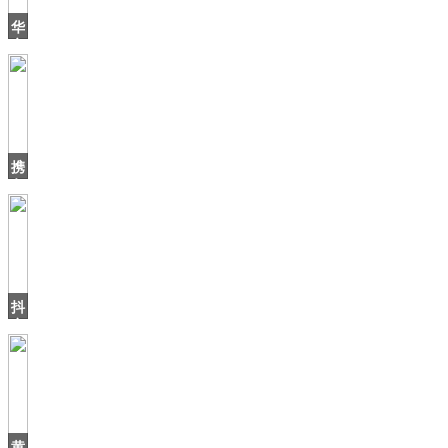
华
帝
退
全
款
2
周
年，
携
之
各
方
之
手
点
亮
5G
抖
音
上
火
了
个
北
海
黄