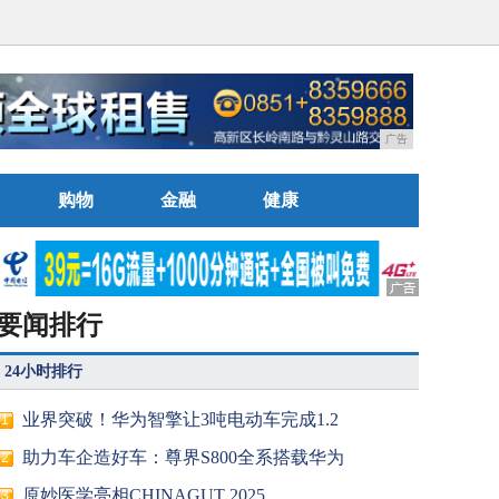
广告
购物
金融
健康
要闻排行
24小时排行
业界突破！华为智擎让3吨电动车完成1.2
1
助力车企造好车：尊界S800全系搭载华为
2
原妙医学亮相CHINAGUT 2025
3