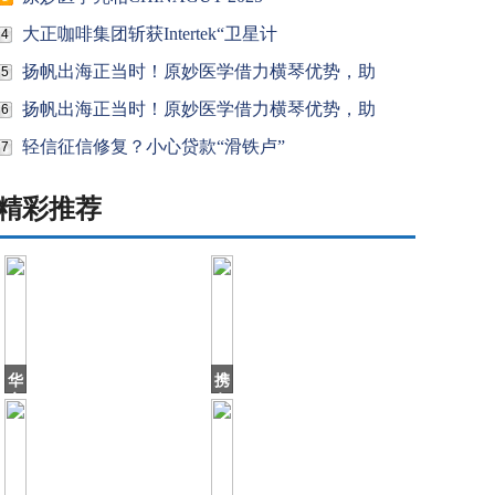
大正咖啡集团斩获Intertek“卫星计
4
扬帆出海正当时！原妙医学借力横琴优势，助
5
扬帆出海正当时！原妙医学借力横琴优势，助
6
轻信征信修复？小心贷款“滑铁卢”
7
精彩推荐
华
携
帝
各
退
方
全
之
款
手
2
点