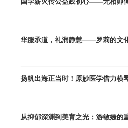
国学薪火传公益践初心——无相师
华服承道，礼润静慧——罗莉的文
扬帆出海正当时！原妙医学借力横
从抑郁深渊到美育之光：游敏婕的