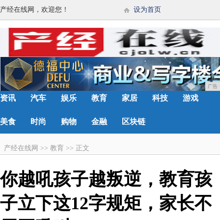
产经在线网，欢迎您！
设为首页
广告
资讯
汽车
娱乐
教育
家居
科技
游戏
美食
时尚
购物
金融
区块链
产经在线网
>>
教育
>>
正文
你越吼孩子越叛逆，教育孩
子立下这12字规矩，家长不