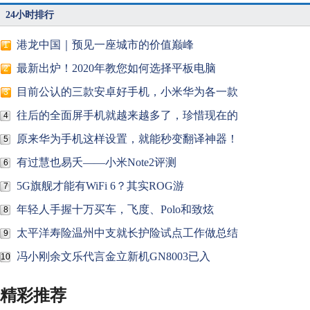
24小时排行
港龙中国｜预见一座城市的价值巅峰
1
最新出炉！2020年教您如何选择平板电脑
2
目前公认的三款安卓好手机，小米华为各一款
3
往后的全面屏手机就越来越多了，珍惜现在的
4
原来华为手机这样设置，就能秒变翻译神器！
5
有过慧也易夭——小米Note2评测
6
5G旗舰才能有WiFi 6？其实ROG游
7
年轻人手握十万买车，飞度、Polo和致炫
8
太平洋寿险温州中支就长护险试点工作做总结
9
冯小刚余文乐代言金立新机GN8003已入
10
精彩推荐