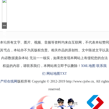
教
的
番
茄
炒
蛋
一
好
口
香
气
刷
本站所有文字、图片、视频、音频等资料均来自互联网，不代表本站赞同
16
集，
其观点，本站亦不为其版权负责。相关作品的原创性、文中陈述文字以及
有
当
内容数据庞杂本站 无法一一核实，如果您发现本网站上有侵犯您的合法
权益的内容，请联系我们，本网站将立即予以删除！
XML地图
联系我
们
网站地图
TXT
产经在线网
版权所有 Copyright © 2012-2019 http://www.cjolw.cn, All rights
reserved.