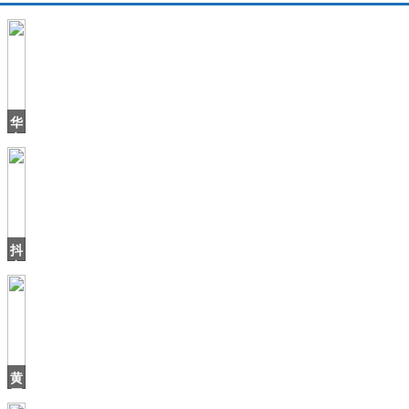
华
帝
退
全
款
2
周
年，
抖
之
音
上
火
了
个
北
海
黄
爷
磊
爷