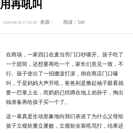
用再吼叫
来源：
阅读：549
2020-08-31 17:40:26
在商场，一家四口在麦当劳门口吵嚷开。孩子吃了
一个甜筒，还想要再吃一个，家长们意见一致，不
行。孩子使出了一招撒泼打滚，倒在商店门口嚎
叫，于是妈妈大声开吼，爸爸则是撸起袖子眼看就
要一巴掌上去，而奶奶已经蹲在地上劝孙子，掏出
钱准备再给孩子买一个了。
这一幕真是生动形象地向我们表述了为什么父母给
孩子立规矩屡立屡败，立规矩全靠吼骂打，结果还