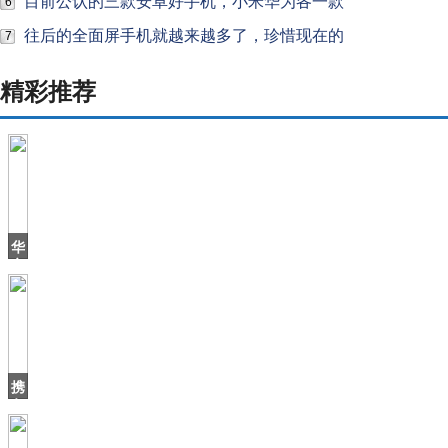
目前公认的三款安卓好手机，小米华为各一款
6
往后的全面屏手机就越来越多了，珍惜现在的
7
精彩推荐
华
帝
退
全
款
2
周
年，
携
之
各
方
之