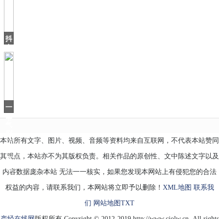
手
点
亮
5G
抖
音
上
火
了
个
北
海
一
爷
口
爷
气
刷
本站所有文字、图片、视频、音频等资料均来自互联网，不代表本站赞同
16
集，
其观点，本站亦不为其版权负责。相关作品的原创性、文中陈述文字以及
有
当
内容数据庞杂本站 无法一一核实，如果您发现本网站上有侵犯您的合法
权益的内容，请联系我们，本网站将立即予以删除！
XML地图
联系我
们
网站地图
TXT
产经在线网
版权所有 Copyright © 2012-2019 http://www.cjolw.cn, All rights