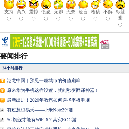
支持
高兴
震惊
愤怒
无聊
无奈
谎言
枪稿
不解
标题
党
要闻排行
24小时排行
港龙中国｜预见一座城市的价值巅峰
1
原来华为手机这样设置，就能秒变翻译神器！
2
最新出炉！2020年教您如何选择平板电脑
3
有过慧也易夭——小米Note2评测
4
5G旗舰才能有WiFi 6？其实ROG游
5