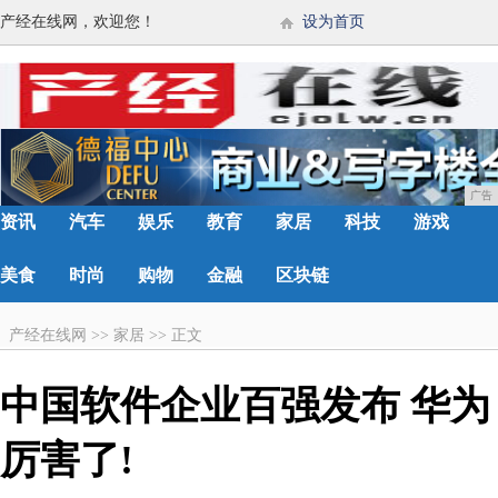
产经在线网，欢迎您！
设为首页
广告
资讯
汽车
娱乐
教育
家居
科技
游戏
美食
时尚
购物
金融
区块链
产经在线网
>>
家居
>>
正文
中国软件企业百强发布 华为
厉害了!