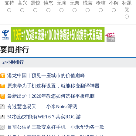
支持
高兴
震惊
愤怒
无聊
无奈
谎言
枪稿
不解
标题
党
要闻排行
24小时排行
港龙中国｜预见一座城市的价值巅峰
1
原来华为手机这样设置，就能秒变翻译神器！
2
最新出炉！2020年教您如何选择平板电脑
3
有过慧也易夭——小米Note2评测
4
5G旗舰才能有WiFi 6？其实ROG游
5
目前公认的三款安卓好手机，小米华为各一款
6