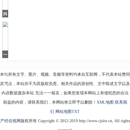
亮
5G
抖
音
上
火
了
个
北
海
一
爷
口
爷
气
刷
本站所有文字、图片、视频、音频等资料均来自互联网，不代表本站赞同
16
集，
其观点，本站亦不为其版权负责。相关作品的原创性、文中陈述文字以及
有
当
内容数据庞杂本站 无法一一核实，如果您发现本网站上有侵犯您的合法
权益的内容，请联系我们，本网站将立即予以删除！
XML地图
联系我
们
网站地图
TXT
产经在线网
版权所有 Copyright © 2012-2019 http://www.cjolw.cn, All rights