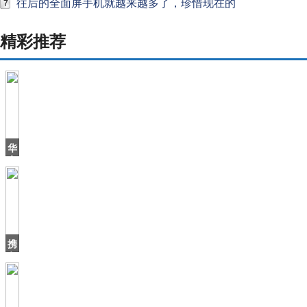
往后的全面屏手机就越来越多了，珍惜现在的
7
精彩推荐
华
帝
退
全
款
2
周
年，
携
之
各
方
之
手
点