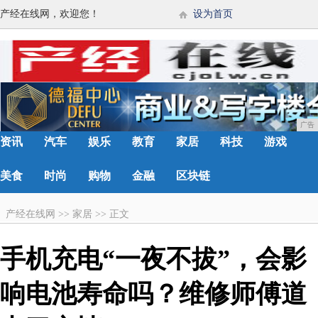
产经在线网，欢迎您！
设为首页
广告
资讯
汽车
娱乐
教育
家居
科技
游戏
美食
时尚
购物
金融
区块链
产经在线网
>>
家居
>>
正文
手机充电“一夜不拔”，会影
响电池寿命吗？维修师傅道