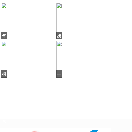
华
携
帝
各
退
方
全
之
款
手
2
点
周
亮
年，
5G
抖
一
之
音
口
上
气
火
刷
16
了
集，
个
有
北
当
海
爷
爷