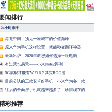
要闻排行
24小时排行
港龙中国｜预见一座城市的价值巅峰
1
原来华为手机这样设置，就能秒变翻译神器！
2
最新出炉！2020年教您如何选择平板电脑
3
有过慧也易夭——小米Note2评测
4
5G旗舰才能有WiFi 6？其实ROG游
5
目前公认的三款安卓好手机，小米华为各一款
6
往后的全面屏手机就越来越多了，珍惜现在的
7
精彩推荐