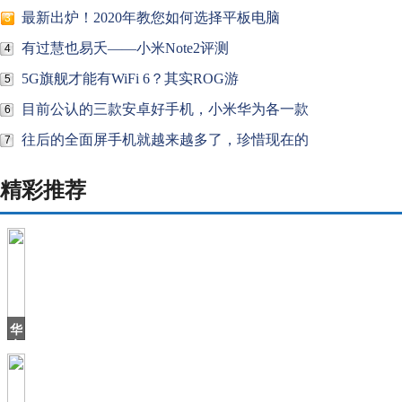
最新出炉！2020年教您如何选择平板电脑
3
有过慧也易夭——小米Note2评测
4
5G旗舰才能有WiFi 6？其实ROG游
5
目前公认的三款安卓好手机，小米华为各一款
6
往后的全面屏手机就越来越多了，珍惜现在的
7
精彩推荐
华
帝
退
全
款