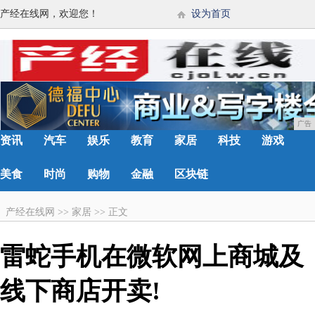
产经在线网，欢迎您！
设为首页
广告
资讯
汽车
娱乐
教育
家居
科技
游戏
美食
时尚
购物
金融
区块链
产经在线网
>>
家居
>>
正文
雷蛇手机在微软网上商城及
线下商店开卖!