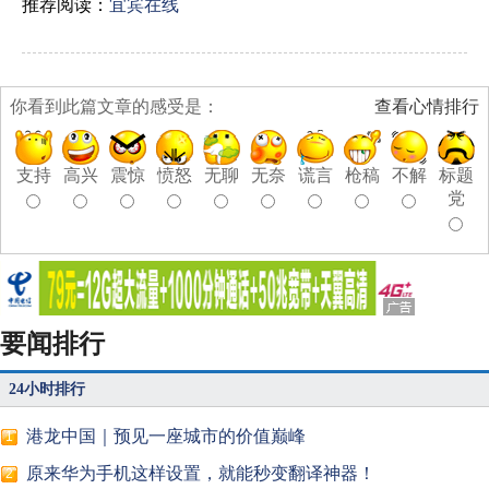
推荐阅读：
宜宾在线
你看到此篇文章的感受是：
查看心情排行
支持
高兴
震惊
愤怒
无聊
无奈
谎言
枪稿
不解
标题
党
要闻排行
24小时排行
港龙中国｜预见一座城市的价值巅峰
1
原来华为手机这样设置，就能秒变翻译神器！
2