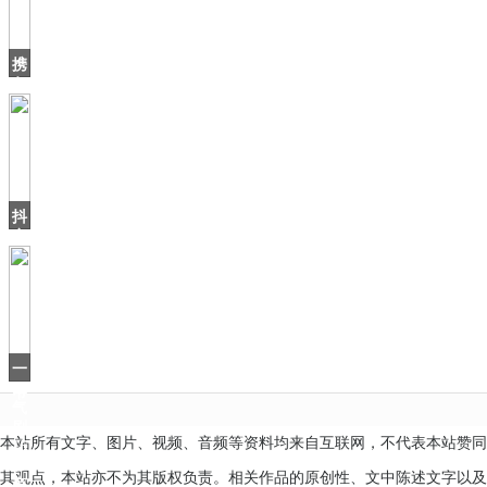
2
周
年，
携
之
各
方
之
手
点
亮
5G
抖
音
上
火
了
个
北
海
一
爷
口
爷
气
刷
本站所有文字、图片、视频、音频等资料均来自互联网，不代表本站赞同
16
集，
其观点，本站亦不为其版权负责。相关作品的原创性、文中陈述文字以及
有