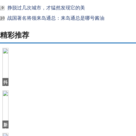
挣脱过几次城市，才猛然发现它的美
9
战国著名将领来岛通总：来岛通总是哪号酱油
10
精彩推荐
抖
音
上
火
了
个
北
海
新
爷
中
爷
国