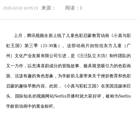
来源：
阅读：1
2020-02-03 16:05:23
上月，腾讯视频全新上线了儿童
色彩启蒙教育动画《小真与彩
虹王国》
第三季（21-30集）。
这部动画
片
由
恒信东方儿童（广
州）文化产业发展有限公司引进，是
《汪汪队立大功》
制作
团队
的
又一力作，以充满喜剧成分的冒险故事、极具
视觉吸引力
的色彩画
面
、
活泼有趣
的角色
形象，为学龄前儿童带来关于挫折教育和色彩
启蒙的趣味早教内容。此前，《小真与彩虹王国》在美国流媒体巨
头、国际知名的视频网站Netflix开播时就大获好评，被
称为
Netflix
学龄前动画中的
黄金
标杆
。