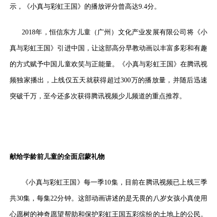
示
，
《小真与彩虹王国》
的播放评分
曾
高达9.4分。
2018年，恒信东方儿童（广州）文化产业发展有限公司将《小
真与彩虹王国》引进中国，让这部高分早教动画以丰富多彩和有趣
的方式赋予中国儿童欢笑与正能量。《小真与彩虹王国》在腾讯视
频独家播出，上线仅五天就获得超过300万的播放量，并随后迅速
突破千万，至今还多次获得腾讯视频少儿频道的重点推荐。
献给学龄前儿童的全面启蒙礼物
《小真与彩虹王国》每一季10集，目前在腾讯视频已上线三季
共30集，每集22分钟。这部动画讲述的是无畏的八岁女孩小真使用
心愿树的神奇愿望帮助和保护彩虹王国五彩缤纷的土地上的公民。