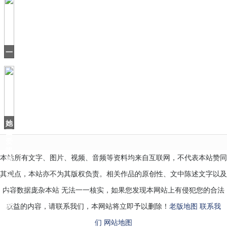
差
点
沿
用“中
华
一
口
气
刷
16
集，
有
当
她
因
爱
喝
本站所有文字、图片、视频、音频等资料均来自互联网，不代表本站赞同
酒
被
其观点，本站亦不为其版权负责。相关作品的原创性、文中陈述文字以及
雍
正
内容数据庞杂本站 无法一一核实，如果您发现本网站上有侵犯您的合法
宠
爱
权益的内容，请联系我们，本网站将立即予以删除！
老版地图
联系我
们
网站地图