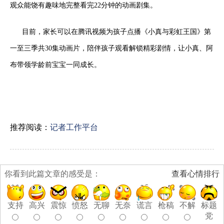
观众能饶有趣味地完整看完22分钟的动画剧集。
目前，家长可以在腾讯视频为孩子点播《小真与彩虹王国》第
一至三季共30集动画片，陪伴孩子观看解锁精彩剧情，让小真、阿
布带领学龄前宝宝一同成长。
推荐阅读：
记者工作平台
你看到此篇文章的感受是：
查看心情排行
支持
高兴
震惊
愤怒
无聊
无奈
谎言
枪稿
不解
标题
党