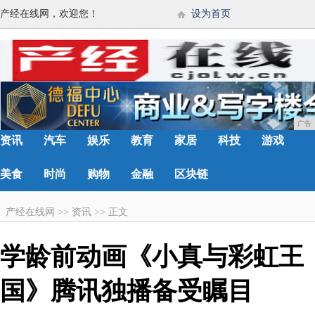
产经在线网，欢迎您！
设为首页
广告
资讯
汽车
娱乐
教育
家居
科技
游戏
美食
时尚
购物
金融
区块链
产经在线网
>>
资讯
>>
正文
学龄前动画《小真与彩虹王
国》腾讯独播备受瞩目