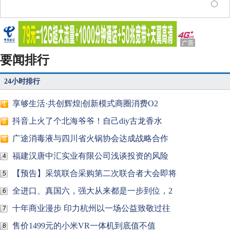
要闻排行
24小时排行
享够生活·共创辉煌|创新模式商圈消费O2
1
抖音上火了个北海爷爷！自己diy古龙香水
2
广途消毒液与四川省火锅协会达成战略合作
3
福建汉唐中汇实业有限公司浅谈投资的风险
4
【预告】采筑联合采购第二次联合者大会即将
5
全进口、真国六，强大从来都是一步到位，2
6
十年商业漫步 印力杭州以一场公益致敬过往
7
售价1499元的小米VR一体机到底值不值
8