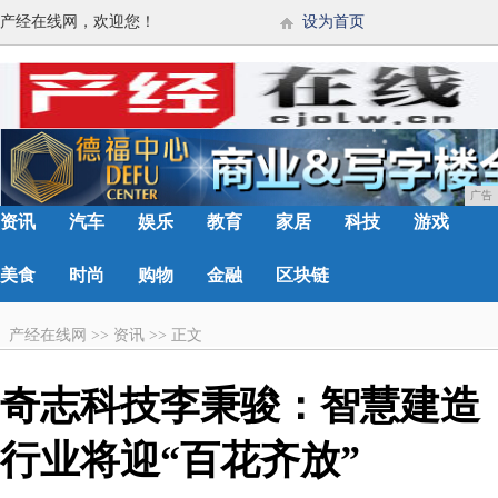
产经在线网，欢迎您！
设为首页
广告
资讯
汽车
娱乐
教育
家居
科技
游戏
美食
时尚
购物
金融
区块链
产经在线网
>>
资讯
>>
正文
奇志科技李秉骏：智慧建造
行业将迎“百花齐放”