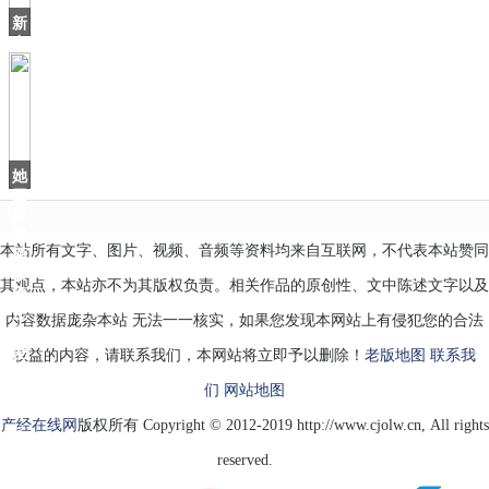
当
新
中
国
差
点
沿
用“中
华
她
因
爱
喝
本站所有文字、图片、视频、音频等资料均来自互联网，不代表本站赞同
酒
被
其观点，本站亦不为其版权负责。相关作品的原创性、文中陈述文字以及
雍
正
内容数据庞杂本站 无法一一核实，如果您发现本网站上有侵犯您的合法
宠
爱
权益的内容，请联系我们，本网站将立即予以删除！
老版地图
联系我
们
网站地图
产经在线网
版权所有 Copyright © 2012-2019 http://www.cjolw.cn, All rights
reserved.