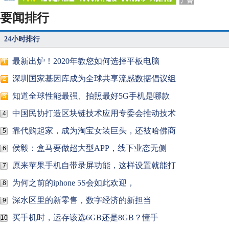
要闻排行
24小时排行
最新出炉！2020年教您如何选择平板电脑
1
深圳国家基因库成为全球共享流感数据倡议组
2
知道全球性能最强、拍照最好5G手机是哪款
3
中国民协打造区块链技术应用专委会推动技术
4
靠代购起家，成为淘宝女装巨头，还被哈佛商
5
侯毅：盒马要做超大型APP，线下业态无侧
6
原来苹果手机自带录屏功能，这样设置就能打
7
为何之前的iphone 5S会如此欢迎，
8
深水区里的新零售，数字经济的新担当
9
买手机时，运存该选6GB还是8GB？懂手
10