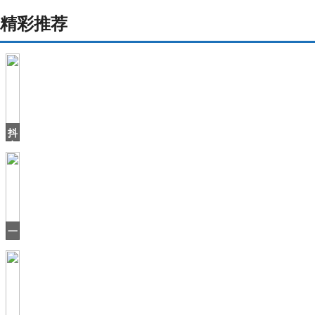
精彩推荐
抖
音
上
火
了
个
北
海
一
爷
口
爷
气
刷
16
集，
有