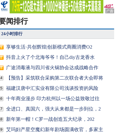
要闻排行
24小时排行
享够生活·共创辉煌|创新模式商圈消费O2
1
抖音上火了个北海爷爷！自己diy古龙香水
2
广途消毒液与四川省火锅协会达成战略合作
3
【预告】采筑联合采购第二次联合者大会即将
4
福建汉唐中汇实业有限公司浅谈投资的风险
5
十年商业漫步 印力杭州以一场公益致敬过往
6
全进口、真国六，强大从来都是一步到位，2
7
新年第一帽！C罗一战创造五大纪录，202
8
艾玛妇产星空魔幻新年剧场圆满收官，多家主
9