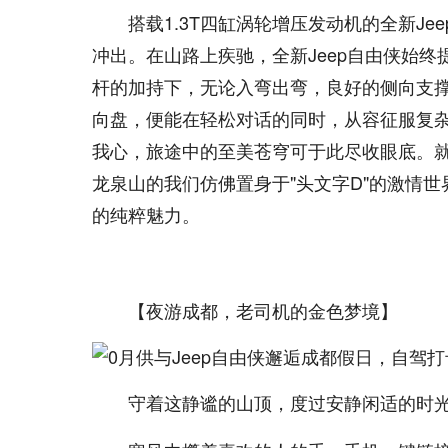
搭载1.3T四缸涡轮增压发动机的全新J
冲出。在山路上疾驰，全新Jeep自由侠始
杆的加持下，无论入弯出弯，良好的侧向支
向盘，便能在轻松对话的同时，从容征服复
我心，旅途中的至美苍穹可于此尽收眼底。
龙泉山的我们仿佛置身于"头文字D"的激情
的纯粹魅力。
【夜游成都，老司机的金色梦境】
守着这静谧的山顶，度过安静闲适的时