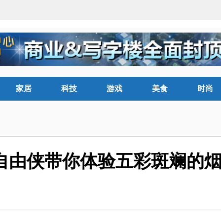
家居
科技
游戏
美食
时尚
p自由侠带你体验五彩斑斓的