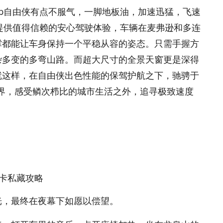
eep自由侠有点不服气，一脚地板油，加速迅猛，飞速
终提供值得信赖的安心驾驶体验，车辆在麦弗逊和多连
撑都能让车身保持一个平稳从容的姿态。只需手握方
杂多变的多弯山路。而超大尺寸的全景天窗更是深得
就这样，在自由侠出色性能的保驾护航之下，驰骋于
世界，感受鳞次栉比的城市生活之外，追寻极致速度
光，最终在夜幕下如愿以偿望。