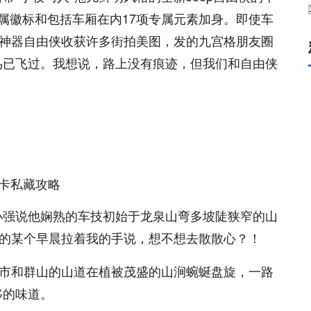
属徽标和包括车厢在内17项专属元素加身。即使车
照神器自由侠收获许多街拍美图，发的九宫格朋友圈
鸟已飞过。我想说，路上没有痕迹，但我们和自由侠
小强说他娴熟的车技初始于龙泉山弯多坡陡狭窄的山
冬的某个早晨拉着我的手说，想不想去散散心？！
城市和群山的山道在植被茂盛的山涧蜿蜒盘旋，一路
移的味道。