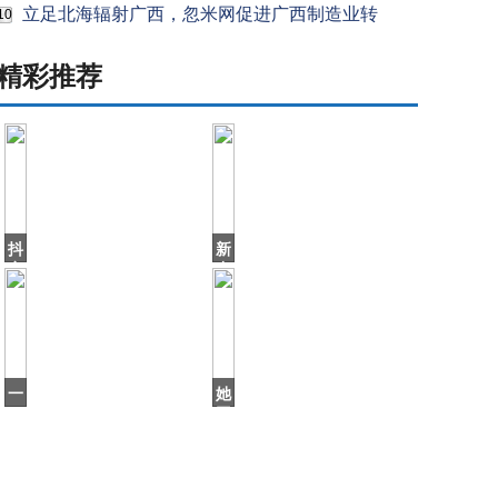
立足北海辐射广西，忽米网促进广西制造业转
10
精彩推荐
抖
新
音
中
上
国
火
差
了
点
个
沿
北
用“中
海
华
一
她
爷
口
因
爷
气
爱
刷
喝
16
酒
集，
被