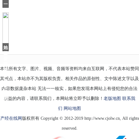
一
口
气
刷
16
集，
有
当
她
因
爱
喝
本站所有文字、图片、视频、音频等资料均来自互联网，不代表本站赞同
酒
被
其观点，本站亦不为其版权负责。相关作品的原创性、文中陈述文字以及
雍
正
内容数据庞杂本站 无法一一核实，如果您发现本网站上有侵犯您的合法
宠
爱
权益的内容，请联系我们，本网站将立即予以删除！
老版地图
联系我
们
网站地图
产经在线网
版权所有 Copyright © 2012-2019 http://www.cjolw.cn, All rights
reserved.