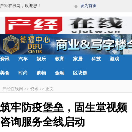
产经在线网，欢迎您！
设为首页
广告
资讯
汽车
娱乐
教育
家居
科技
游戏
美食
时尚
购物
金融
区块链
产经在线网
>>
资讯
>>
正文
筑牢防疫堡垒，固生堂视频
咨询服务全线启动