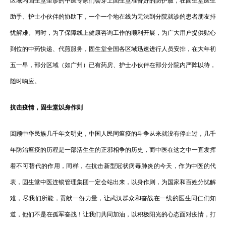
区域内固生堂坐诊的中医专家们会穿上固生堂准备好的防护服，在固生堂医生
助手、护士小伙伴的协助下，一个一个地在线为无法到分院就诊的患者朋友排
忧解难。同时，为了保障线上健康咨询工作的顺利开展，为广大用户提供贴心
到位的中药快递、代煎服务，固生堂全国各区域迅速进行人员安排，在大年初
五一早，部分区域（如广州）已有药房、护士小伙伴在部分分院内严阵以待，
随时响应。
抗击疫情，固生堂以身作则
回顾中华民族几千年文明史，中国人民同瘟疫的斗争从来就没有停止过，几千
年防治瘟疫的历程是一部活生生的正邪相争的历史，而中医在这之中一直发挥
着不可替代的作用，同样，在抗击新型冠状病毒肺炎的今天，作为中医的代
表，固生堂中医连锁管理集团一定会站出来，以身作则，为国家和百姓分忧解
难，尽我们所能，贡献一份力量，让武汉群众和奋战在一线的医生同仁们知
道，他们不是在孤军奋战！让我们共同加油，以积极阳光的心态面对疫情，打