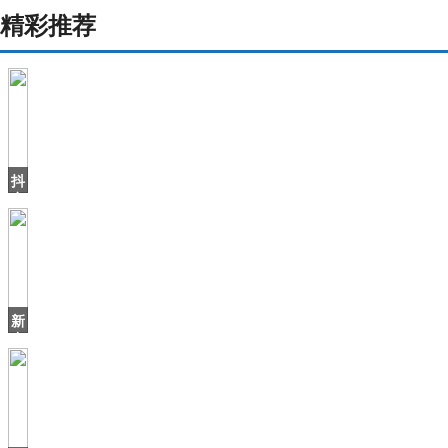
精彩推荐
抖
音
上
火
了
个
北
海
新
爷
中
爷
国
差
点
沿
用“中
华