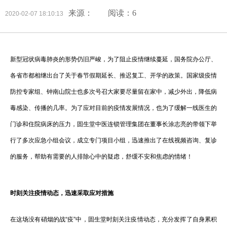
来源：
阅读：6
2020-02-07 18:10:13
新型冠状病毒肺炎的形势仍旧严峻，为了阻止疫情继续蔓延，国务院办公厅、
各省市都相继出台了关于春节假期延长、推迟复工、开学的政策。国家级疫情
防控专家组、钟南山院士也多次号召大家要尽量留在家中，减少外出，降低病
毒感染、传播的几率。为了应对目前的疫情发展情况，也为了缓解一线医生的
门诊和住院病床的压力，固生堂中医连锁管理集团在董事长涂志亮的带领下举
行了多次应急小组会议，成立专门项目小组，迅速推出了在线视频咨询、复诊
的服务，帮助有需要的人排除心中的疑虑，舒缓不安和焦虑的情绪！
时刻关注疫情动态，迅速采取应对措施
在这场没有硝烟的战“疫”中，固生堂时刻关注疫情动态，充分发挥了自身累积