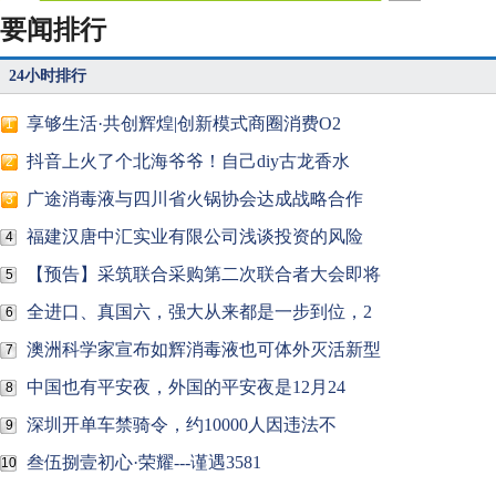
要闻排行
24小时排行
享够生活·共创辉煌|创新模式商圈消费O2
1
抖音上火了个北海爷爷！自己diy古龙香水
2
广途消毒液与四川省火锅协会达成战略合作
3
福建汉唐中汇实业有限公司浅谈投资的风险
4
【预告】采筑联合采购第二次联合者大会即将
5
全进口、真国六，强大从来都是一步到位，2
6
澳洲科学家宣布如辉消毒液也可体外灭活新型
7
中国也有平安夜，外国的平安夜是12月24
8
深圳开单车禁骑令，约10000人因违法不
9
叁伍捌壹初心·荣耀---谨遇3581
10