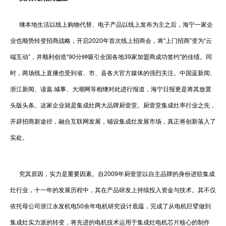
继本地生活以线上购物代替、电子产品以线上发布为主之后，海宁一家企
业也顺势转变招商战略，开启2020年首次线上招商会，将“上门招商”变为“云
端互动”，并顺利创造“90分钟吸引全国各地39家加盟商成功签约”的佳绩。同
时，两场线上直播也受到省、市、县各大官方媒体的强烈关注。中国蓝新闻、
浙江新闻、读嘉.城事、大潮网等相继对此进行报道，海宁日报更是将其放置
头版头条。这家企业就是集成灶两大品牌厨壹堂。厨壹堂集成灶率行业之先，
开辟招商新途径，融合互联网发展，铺设集成灶发展市场，真正将创新落入了
实处。
究其原因，实力是重要因素。自2009年厨壹堂以自主品牌的身份进驻集成
灶行业，十一年的发展历程中，其在产品研发上持续投入资金与技术。其不仅
依托母公司浙江永发机电50余年电机研究设计底蕴，完成了从电机巨擘做到
集成灶实力派的转变，将先进的电机技术运用于集成灶电机芯片核心的制作