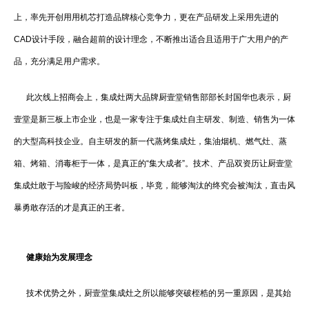
上，率先开创用用机芯打造品牌核心竞争力，更在产品研发上采用先进的
CAD设计手段，融合超前的设计理念，不断推出适合且适用于广大用户的产
品，充分满足用户需求。
此次线上招商会上，集成灶两大品牌厨壹堂销售部部长封国华也表示，厨
壹堂是新三板上市企业，也是一家专注于集成灶自主研发、制造、销售为一体
的大型高科技企业。自主研发的新一代蒸烤集成灶，集油烟机、燃气灶、蒸
箱、烤箱、消毒柜于一体，是真正的“集大成者”。技术、产品双资历让厨壹堂
集成灶敢于与险峻的经济局势叫板，毕竟，能够淘汰的终究会被淘汰，直击风
暴勇敢存活的才是真正的王者。
健康始为发展理念
技术优势之外，厨壹堂集成灶之所以能够突破桎梏的另一重原因，是其始