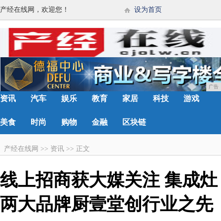
产经在线网，欢迎您！
设为首页
广告
资讯
汽车
娱乐
教育
家居
科技
游戏
美食
时尚
购物
金融
区块链
产经在线网
>>
资讯
>>
正文
线上招商获大媒关注 集成灶
两大品牌厨壹堂创行业之先