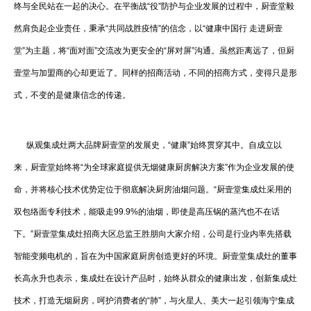
终与全民站在一起的决心。在平衡战“役”防护与企业发展的过程中，厨壹堂毅
然肩负起企业责任，秉承“共同战胜疫情”的信念，以“健康中国行 走进厨壹
堂”为主题，将“面对面”交流改为更安全的“屏对屏”沟通。虽然距离远了，但厨
壹堂与加盟商的心却更近了。同样的招商活动，不同的招商方式，变得只是形
式，不变的是健康信念的传递。
纵观集成灶两大品牌厨壹堂的发展史，“健康”始终贯穿其中。自成立以
来，厨壹堂始终将“为全球家庭提供无烟健康厨房解决方案”作为企业发展的使
命，并将核心技术优势定位于彻底解决厨房油烟问题。“厨壹堂集成灶采用的
双包络面专利技术，能吸走99.9%的油烟，即使是高压锅的蒸汽也不在话
下。”厨壹堂集成灶招商大区总监王胜朋向大家介绍，公司是行业内率先搭载
智能变频电机的，旨在为中国家庭厨房创造更好的环境。厨壹堂集成灶的董事
长高永升也表示，集成灶在设计产品时，始终从群众的健康出发，创新集成灶
技术，打造无烟厨房，呵护消费者的“肺”，与火星人、美大一起引领海宁集成