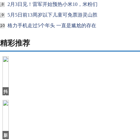
2月3日见！雷军开始预热小米10，米粉们
8
5月5日前13周岁以下儿童可免票游灵山胜
9
格力手机走过5个年头 一直是尴尬的存在
10
精彩推荐
抖
音
上
火
了
个
北
海
新
爷