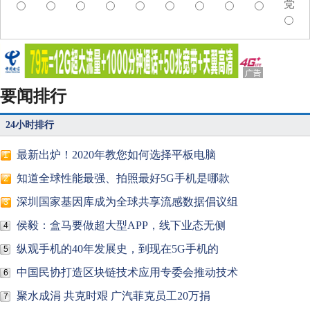
党
要闻排行
24小时排行
最新出炉！2020年教您如何选择平板电脑
1
知道全球性能最强、拍照最好5G手机是哪款
2
深圳国家基因库成为全球共享流感数据倡议组
3
侯毅：盒马要做超大型APP，线下业态无侧
4
纵观手机的40年发展史，到现在5G手机的
5
中国民协打造区块链技术应用专委会推动技术
6
聚水成涓 共克时艰 广汽菲克员工20万捐
7