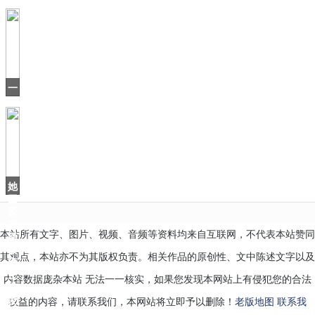
中
爷
国
差
点
沿
用“中
华
一
口
气
刷
16
集，
有
当
她
因
爱
喝
本站所有文字、图片、视频、音频等资料均来自互联网，不代表本站赞同
酒
被
其观点，本站亦不为其版权负责。相关作品的原创性、文中陈述文字以及
雍
正
内容数据庞杂本站 无法一一核实，如果您发现本网站上有侵犯您的合法
宠
爱
权益的内容，请联系我们，本网站将立即予以删除！
老版地图
联系我