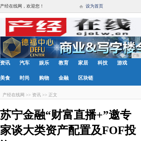
产经在线网，欢迎您！
设为首页
广告
资讯
汽车
娱乐
教育
家居
科技
游戏
美食
时尚
购物
金融
区块链
产经在线网
>>
资讯
>>
正文
苏宁金融“财富直播+”邀专
家谈大类资产配置及FOF投