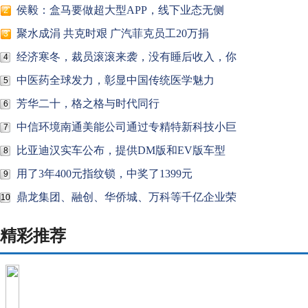
侯毅：盒马要做超大型APP，线下业态无侧
2
聚水成涓 共克时艰 广汽菲克员工20万捐
3
经济寒冬，裁员滚滚来袭，没有睡后收入，你
4
中医药全球发力，彰显中国传统医学魅力
5
芳华二十，格之格与时代同行
6
中信环境南通美能公司通过专精特新科技小巨
7
比亚迪汉实车公布，提供DM版和EV版车型
8
用了3年400元指纹锁，中奖了1399元
9
鼎龙集团、融创、华侨城、万科等千亿企业荣
10
精彩推荐