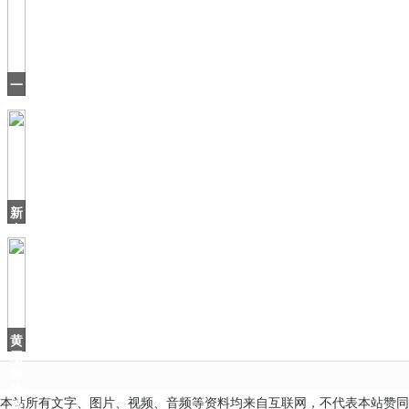
火
了
个
北
海
一
爷
口
爷
气
刷
16
集，
有
当
新
中
国
差
点
沿
用“中
华
黄
磊
教
的
本站所有文字、图片、视频、音频等资料均来自互联网，不代表本站赞同
番