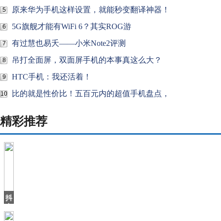
原来华为手机这样设置，就能秒变翻译神器！
5
5G旗舰才能有WiFi 6？其实ROG游
6
有过慧也易夭——小米Note2评测
7
吊打全面屏，双面屏手机的本事真这么大？
8
HTC手机：我还活着！
9
比的就是性价比！五百元内的超值手机盘点，
10
精彩推荐
抖
音
上