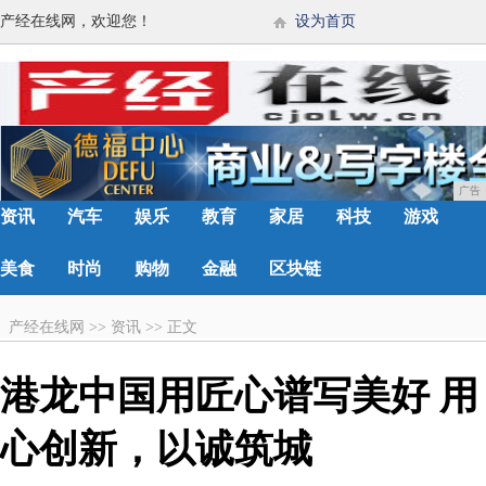
产经在线网，欢迎您！
设为首页
广告
资讯
汽车
娱乐
教育
家居
科技
游戏
美食
时尚
购物
金融
区块链
产经在线网
>>
资讯
>>
正文
港龙中国用匠心谱写美好 用
心创新，以诚筑城