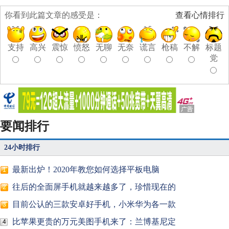
你看到此篇文章的感受是：
查看心情排行
支持
高兴
震惊
愤怒
无聊
无奈
谎言
枪稿
不解
标题
党
要闻排行
24小时排行
最新出炉！2020年教您如何选择平板电脑
1
往后的全面屏手机就越来越多了，珍惜现在的
2
目前公认的三款安卓好手机，小米华为各一款
3
比苹果更贵的万元美图手机来了：兰博基尼定
4