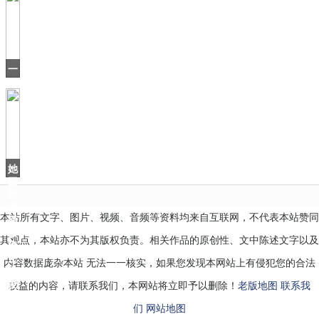
差
点
沿
用“中
华
一
口
气
刷
16
集，
有
当
她
因
爱
喝
本站所有文字、图片、视频、音频等资料均来自互联网，不代表本站赞同
酒
被
其观点，本站亦不为其版权负责。相关作品的原创性、文中陈述文字以及
雍
正
内容数据庞杂本站 无法一一核实，如果您发现本网站上有侵犯您的合法
宠
爱
权益的内容，请联系我们，本网站将立即予以删除！
老版地图
联系我
们
网站地图