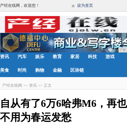
产经在线网，欢迎您！
设为首页
广告
资讯
汽车
娱乐
教育
家居
科技
游戏
美食
时尚
购物
金融
区块链
产经在线网
>>
资讯
>>
正文
自从有了6万6哈弗M6，再也
不用为春运发愁