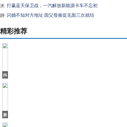
打赢蓝天保卫战，一汽解放新能源卡车不忘初
9
闪婚不知对方地址 因父母催促见面三次就结
10
精彩推荐
抖
音
上
火
了
个
北
海
新
爷
中
爷
国