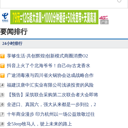
要闻排行
24小时排行
享够生活·共创辉煌|创新模式商圈消费O2
1
抖音上火了个北海爷爷！自己diy古龙香水
2
广途消毒液与四川省火锅协会达成战略合作
3
福建汉唐中汇实业有限公司浅谈投资的风险
4
【预告】采筑联合采购第二次联合者大会即将
5
全进口、真国六，强大从来都是一步到位，2
6
十年商业漫步 印力杭州以一场公益致敬过往
7
全5Jeep牧马人，驶上未来的路上
8