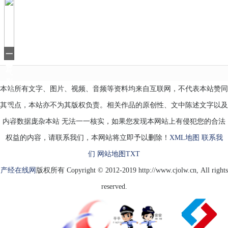
教
的
番
茄
炒
蛋
一
好
口
香
气
刷
本站所有文字、图片、视频、音频等资料均来自互联网，不代表本站赞同
16
集，
其观点，本站亦不为其版权负责。相关作品的原创性、文中陈述文字以及
有
当
内容数据庞杂本站 无法一一核实，如果您发现本网站上有侵犯您的合法
权益的内容，请联系我们，本网站将立即予以删除！
XML地图
联系我
们
网站地图
TXT
产经在线网
版权所有 Copyright © 2012-2019 http://www.cjolw.cn, All rights
reserved.