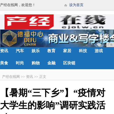
产经在线网，欢迎您！
设为首页
广告
资讯
汽车
娱乐
教育
家居
科技
游戏
美食
时尚
购物
金融
区块链
产经在线网
>>
资讯
>>
正文
【暑期“三下乡”】“疫情对
大学生的影响”调研实践活