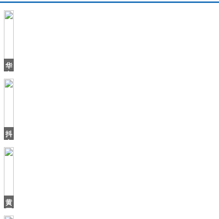
华
帝
退
全
款
2
周
年，
抖
之
音
上
火
了
个
北
海
黄
爷
磊
爷