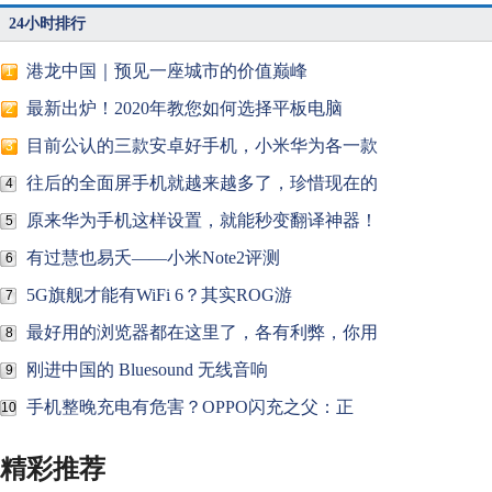
24小时排行
港龙中国｜预见一座城市的价值巅峰
1
最新出炉！2020年教您如何选择平板电脑
2
目前公认的三款安卓好手机，小米华为各一款
3
往后的全面屏手机就越来越多了，珍惜现在的
4
原来华为手机这样设置，就能秒变翻译神器！
5
有过慧也易夭——小米Note2评测
6
5G旗舰才能有WiFi 6？其实ROG游
7
最好用的浏览器都在这里了，各有利弊，你用
8
刚进中国的 Bluesound 无线音响
9
手机整晚充电有危害？OPPO闪充之父：正
10
精彩推荐