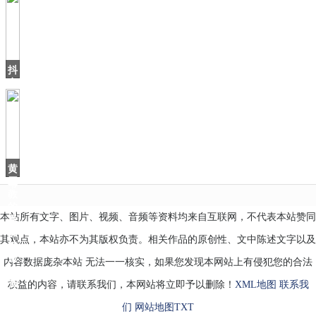
之
手
点
亮
5G
抖
音
上
火
了
个
北
海
黄
爷
磊
爷
教
的
本站所有文字、图片、视频、音频等资料均来自互联网，不代表本站赞同
番
茄
其观点，本站亦不为其版权负责。相关作品的原创性、文中陈述文字以及
炒
蛋
内容数据庞杂本站 无法一一核实，如果您发现本网站上有侵犯您的合法
好
香
权益的内容，请联系我们，本网站将立即予以删除！
XML地图
联系我
们
网站地图
TXT