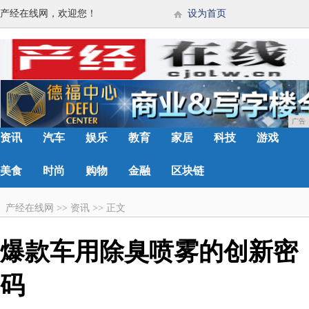
产经在线网，欢迎您！
设为首页
广告
资讯
汽车
娱乐
教育
家居
科技
游戏
美食
时尚
购物
金融
区块链
产经在线网
>>
资讯
>>
正文
爆款车用除臭喷雾的创新密
码