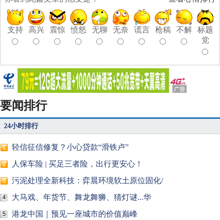
支持
高兴
震惊
愤怒
无聊
无奈
谎言
枪稿
不解
标题
党
要闻排行
24小时排行
轻信征信修复？小心贷款“滑铁卢”
1
人保车险 | 买足三者险，出行更安心！
2
污泥处理全新科技：弈晨环境软土原位固化/
3
大马戏、年货节、舞龙舞狮、猜灯谜...华
4
港龙中国｜预见一座城市的价值巅峰
5