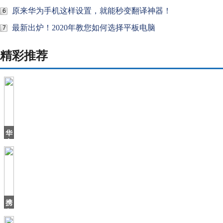
原来华为手机这样设置，就能秒变翻译神器！
6
最新出炉！2020年教您如何选择平板电脑
7
精彩推荐
华
帝
退
全
款
2
周
年，
携
之
各
方