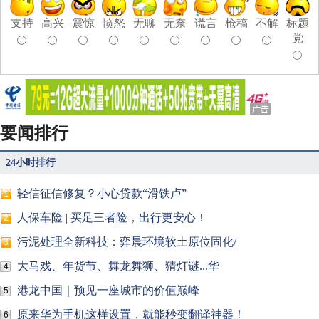
支持
高兴
震惊
愤怒
无聊
无奈
谎言
枪稿
不解
标题
党
要闻排行
24小时排行
轻信征信修复？小心贷款“滑铁卢”
1
人保车险 | 买足三者险，出行更安心！
2
污泥处理全新科技：弈晨环境软土原位固化/
3
大马戏、年货节、舞龙舞狮、猜灯谜...华
4
港龙中国｜预见一座城市的价值巅峰
5
原来华为手机这样设置，就能秒变翻译神器！
6