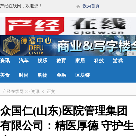
产经在线网，欢迎您！
设为首页
广告
资讯
汽车
娱乐
教育
家居
科技
游戏
美食
时尚
购物
金融
区块链
产经在线网
>>
资讯
>>
正文
众国仁(山东)医院管理集团
有限公司：精医厚德 守护生