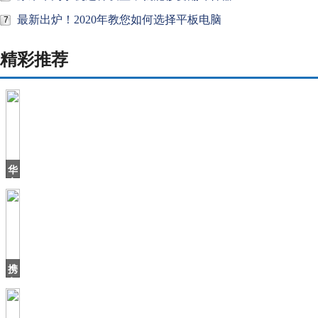
最新出炉！2020年教您如何选择平板电脑
7
精彩推荐
华
帝
退
全
款
2
周
年，
携
之
各
方
之