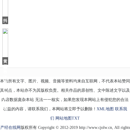
手
点
亮
5G
抖
音
上
火
了
个
北
海
黄
爷
磊
爷
教
的
本站所有文字、图片、视频、音频等资料均来自互联网，不代表本站赞同
番
茄
其观点，本站亦不为其版权负责。相关作品的原创性、文中陈述文字以及
炒
蛋
内容数据庞杂本站 无法一一核实，如果您发现本网站上有侵犯您的合法
好
香
权益的内容，请联系我们，本网站将立即予以删除！
XML地图
联系我
们
网站地图
TXT
产经在线网
版权所有 Copyright © 2012-2019 http://www.cjolw.cn, All rights