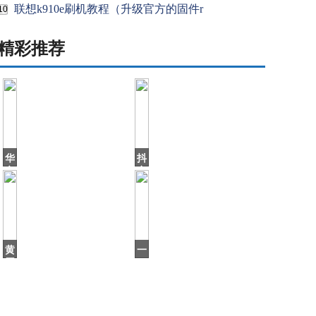
联想k910e刷机教程（升级官方的固件r
10
精彩推荐
华
抖
帝
音
退
上
全
火
款
了
2
个
周
北
年，
海
黄
一
之
爷
磊
口
爷
教
气
的
刷
16
番
集，
茄