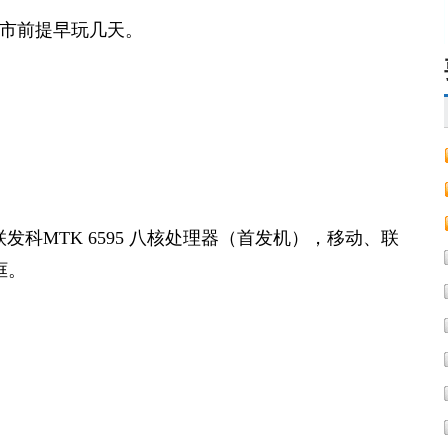
式上市前提早玩几天。
，
。
联发科MTK 6595 八核处理器（首发机），移动、联
框。