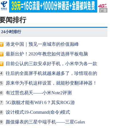
要闻排行
24小时排行
港龙中国｜预见一座城市的价值巅峰
1
最新出炉！2020年教您如何选择平板电脑
2
目前公认的三款安卓好手机，小米华为各一款
3
往后的全面屏手机就越来越多了，珍惜现在的
4
原来华为手机这样设置，就能秒变翻译神器！
5
有过慧也易夭——小米Note2评测
6
5G旗舰才能有WiFi 6？其实ROG游
7
设计模式19-Command(命令)模式
8
颜值爆表的三星中端手机——三星Galax
9