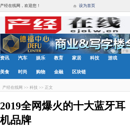
产经在线网，欢迎您！
设为首页
广告
资讯
汽车
娱乐
教育
家居
科技
游戏
美食
时尚
购物
金融
区块链
产经在线网
>>
科技
>>
正文
2019全网爆火的十大蓝牙耳
机品牌