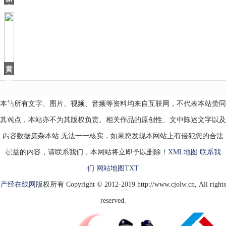
中
国
差
点
沿
用“中
华
黄
磊
教
的
本站所有文字、图片、视频、音频等资料均来自互联网，不代表本站赞同
番
茄
其观点，本站亦不为其版权负责。相关作品的原创性、文中陈述文字以及
炒
蛋
内容数据庞杂本站 无法一一核实，如果您发现本网站上有侵犯您的合法
好
香
权益的内容，请联系我们，本网站将立即予以删除！
XML地图
联系我
们
网站地图
TXT
产经在线网
版权所有 Copyright © 2012-2019 http://www.cjolw.cn, All rights
reserved.