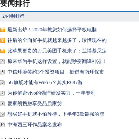
要闻排行
24小时排行
最新出炉！2020年教您如何选择平板电脑
1
往后的全面屏手机就越来越多了，珍惜现在的
2
比苹果更贵的万元美图手机来了：兰博基尼定
3
原来华为手机这样设置，就能秒变翻译神器！
4
中信环境签约3个投资项目，挺进海南环保市
5
5G旗舰才能有WiFi 6？其实ROG游
6
为你解密vivo的强悍研发实力，一年专利
7
爱家朗携您享受品质家纺
8
想买好手机就不怕等待，下半年3款最强的旗
9
中海西三环作品案名发布
10