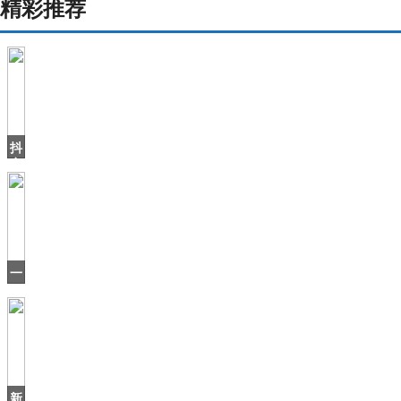
精彩推荐
抖
音
上
火
了
个
北
海
一
爷
口
爷
气
刷
16
集，
有
当
新