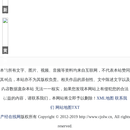
有
当
新
中
国
差
点
沿
用“中
华
黄
磊
教
的
本站所有文字、图片、视频、音频等资料均来自互联网，不代表本站赞同
番
茄
其观点，本站亦不为其版权负责。相关作品的原创性、文中陈述文字以及
炒
蛋
内容数据庞杂本站 无法一一核实，如果您发现本网站上有侵犯您的合法
好
香
权益的内容，请联系我们，本网站将立即予以删除！
XML地图
联系我
们
网站地图
TXT
产经在线网
版权所有 Copyright © 2012-2019 http://www.cjolw.cn, All rights
reserved.