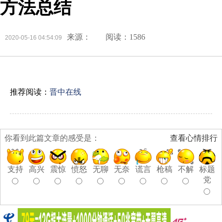
方法总结
来源：
阅读：1586
2020-05-16 04:54:09
推荐阅读：
晋中在线
你看到此篇文章的感受是：
查看心情排行
支持
高兴
震惊
愤怒
无聊
无奈
谎言
枪稿
不解
标题
党