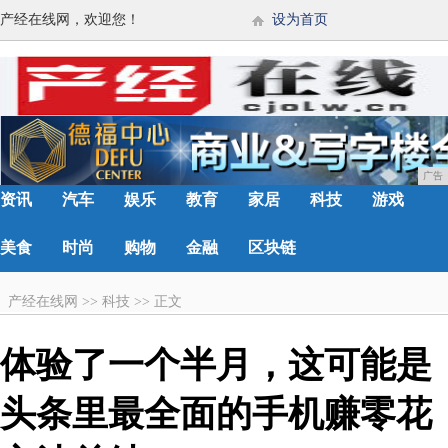
产经在线网，欢迎您！
设为首页
广告
资讯
汽车
娱乐
教育
家居
科技
游戏
美食
时尚
购物
金融
区块链
产经在线网
>>
科技
>>
正文
体验了一个半月，这可能是
头条里最全面的手机赚零花