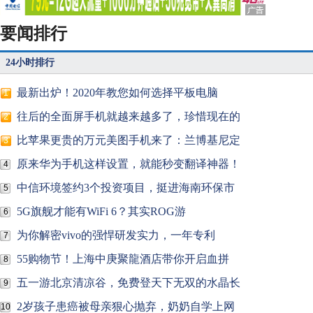
要闻排行
24小时排行
最新出炉！2020年教您如何选择平板电脑
1
往后的全面屏手机就越来越多了，珍惜现在的
2
比苹果更贵的万元美图手机来了：兰博基尼定
3
原来华为手机这样设置，就能秒变翻译神器！
4
中信环境签约3个投资项目，挺进海南环保市
5
5G旗舰才能有WiFi 6？其实ROG游
6
为你解密vivo的强悍研发实力，一年专利
7
55购物节！上海中庚聚龍酒店带你开启血拼
8
五一游北京清凉谷，免费登天下无双的水晶长
9
2岁孩子患癌被母亲狠心抛弃，奶奶自学上网
10