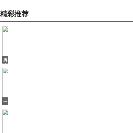
精彩推荐
抖
音
上
火
了
个
北
海
一
爷
口
爷
气
刷
16
集，