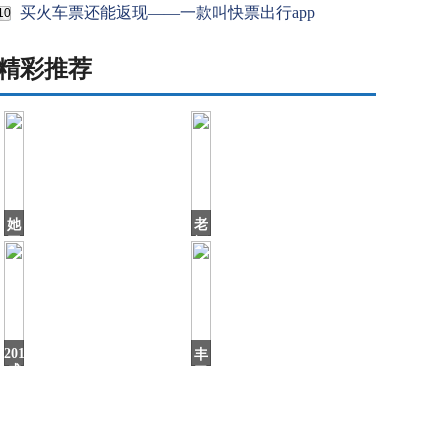
买火车票还能返现——一款叫快票出行app
10
精彩推荐
她
老
因
酒
爱
馆：
喝
明
酒
明
被
长
雍
了
正
一
2019
丰
宠
张
成
田
爱
都
的
车
双
展：
胞
起
胎