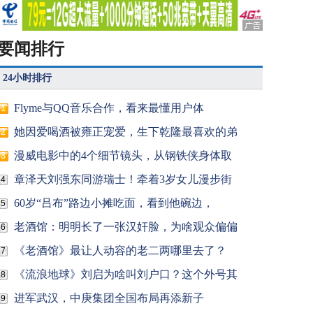
要闻排行
24小时排行
Flyme与QQ音乐合作，看来最懂用户体
1
她因爱喝酒被雍正宠爱，生下乾隆最喜欢的弟
2
漫威电影中的4个细节镜头，从钢铁侠身体取
3
章泽天刘强东同游瑞士！牵着3岁女儿漫步街
4
60岁“吕布”路边小摊吃面，看到他碗边，
5
老酒馆：明明长了一张汉奸脸，为啥观众偏偏
6
《老酒馆》最让人动容的老二两哪里去了？
7
《流浪地球》刘启为啥叫刘户口？这个外号其
8
进军武汉，中庚集团全国布局再添新子
9