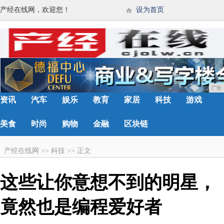
产经在线网，欢迎您！
设为首页
广告
资讯
汽车
娱乐
教育
家居
科技
游戏
美食
时尚
购物
金融
区块链
产经在线网
>>
科技
>>
正文
这些让你意想不到的明星，
竟然也是编程爱好者