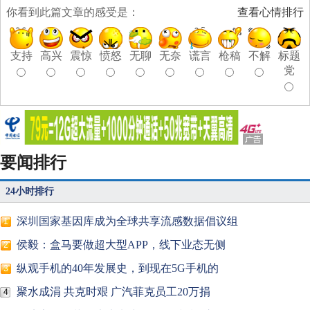
你看到此篇文章的感受是：
查看心情排行
支持
高兴
震惊
愤怒
无聊
无奈
谎言
枪稿
不解
标题
党
要闻排行
24小时排行
深圳国家基因库成为全球共享流感数据倡议组
1
侯毅：盒马要做超大型APP，线下业态无侧
2
纵观手机的40年发展史，到现在5G手机的
3
聚水成涓 共克时艰 广汽菲克员工20万捐
4