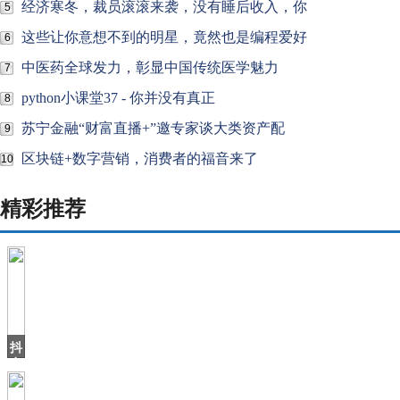
经济寒冬，裁员滚滚来袭，没有睡后收入，你
5
这些让你意想不到的明星，竟然也是编程爱好
6
中医药全球发力，彰显中国传统医学魅力
7
python小课堂37 - 你并没有真正
8
苏宁金融“财富直播+”邀专家谈大类资产配
9
区块链+数字营销，消费者的福音来了
10
精彩推荐
抖
音
上
火