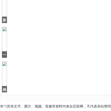
了
个
北
海
新
爷
中
爷
国
差
点
沿
用“中
华
一
口
气
刷
16
集，
有
当
她
因
爱
喝
本站所有文字、图片、视频、音频等资料均来自互联网，不代表本站赞同
酒